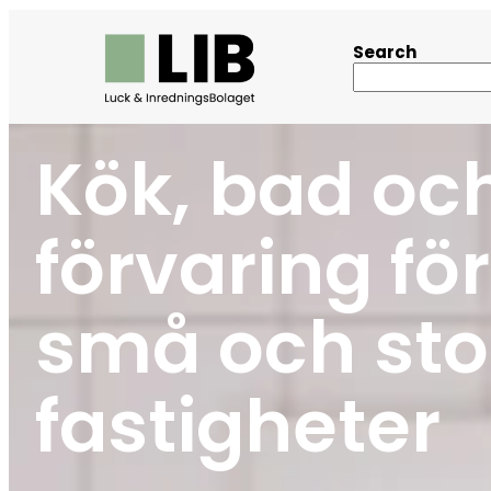
Search
Kök, bad oc
förvaring för
små och sto
fastigheter