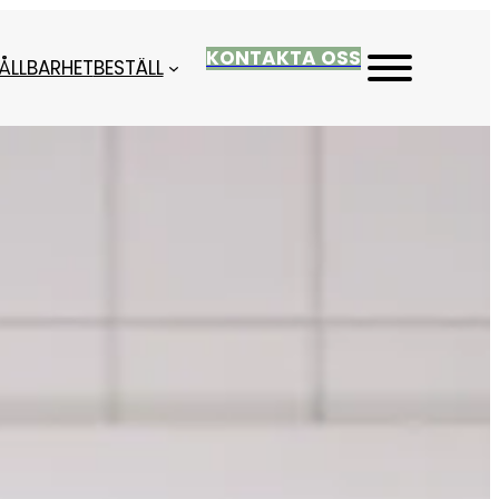
KONTAKTA OSS
ÅLLBARHET
BESTÄLL