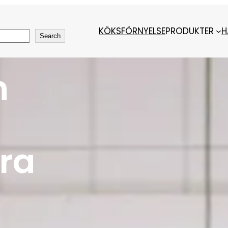
KÖKSFÖRNYELSE
PRODUKTER
H
Search
h
ra